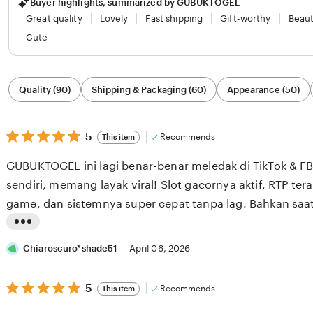
Buyer highlights, summarized by GUBUKTOGEL
Great quality
Lovely
Fast shipping
Gift-worthy
Beaut
Cute
Filter
Quality (90)
Shipping & Packaging (60)
Appearance (50)
by
category
5
5
Recommends
This item
out
of
GUBUKTOGEL ini lagi benar-benar meledak di TikTok & FB
5
stars
sendiri, memang layak viral! Slot gacornya aktif, RTP ter
game, dan sistemnya super cepat tanpa lag. Bahkan saa
smooth. Setiap spin terasa punya potensi, apalagi dit
L
lumayan membantu buat nambah durasi main.
i
Chiaroscuro*shade51
April 06, 2026
s
5
t
5
Recommends
This item
out
i
of