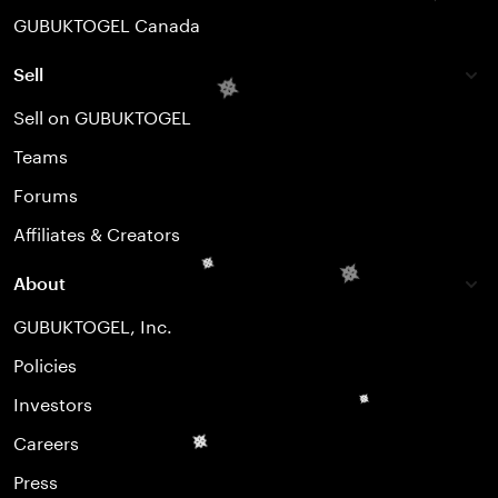
GUBUKTOGEL Canada
Sell
Sell on GUBUKTOGEL
Teams
Forums
Affiliates & Creators
About
GUBUKTOGEL, Inc.
Policies
Investors
Careers
Press